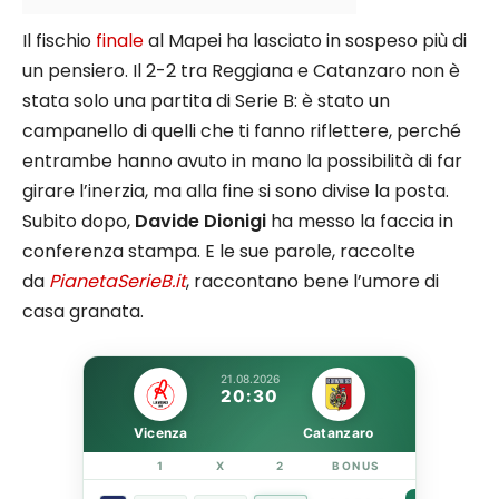
Il fischio
finale
al Mapei ha lasciato in sospeso più di
un pensiero. Il 2-2 tra Reggiana e Catanzaro non è
stata solo una partita di Serie B: è stato un
campanello di quelli che ti fanno riflettere, perché
entrambe hanno avuto in mano la possibilità di far
girare l’inerzia, ma alla fine si sono divise la posta.
Subito dopo,
Davide Dionigi
ha messo la faccia in
conferenza stampa. E le sue parole, raccolte
da
PianetaSerieB.it
, raccontano bene l’umore di
casa granata.
21.08.2026
20:30
Vicenza
Catanzaro
1
X
2
BONUS
LINK