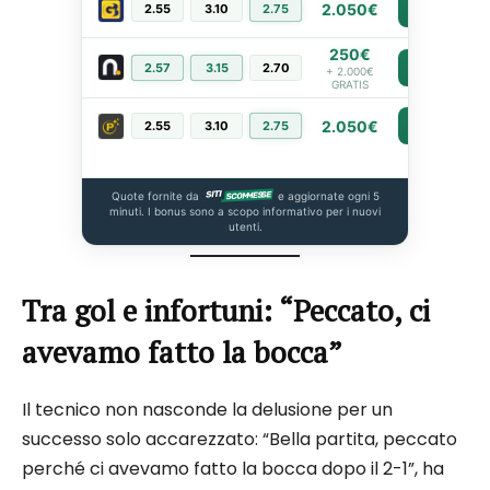
2.050€
2.55
3.10
2.75
PIÙ INFO
250€
2.57
3.15
2.70
PIÙ INFO
+ 2.000€
GRATIS
2.050€
2.55
3.10
2.75
PIÙ INFO
Quote fornite da
e aggiornate ogni 5
minuti. I bonus sono a scopo informativo per i nuovi
utenti.
Tra gol e infortuni: “Peccato, ci
avevamo fatto la bocca”
Il tecnico non nasconde la delusione per un
successo solo accarezzato: “Bella partita, peccato
perché ci avevamo fatto la bocca dopo il 2-1”, ha