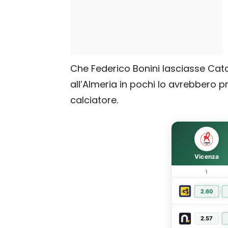
Che Federico Bonini lasciasse Cat
all’Almeria in pochi lo avrebbero 
calciatore.
Vicenza
1
2.60
2.57