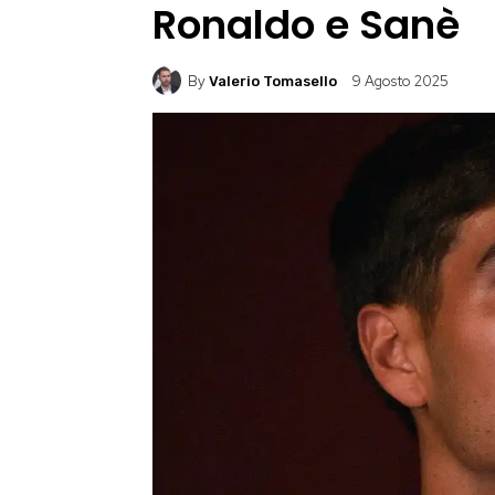
Ronaldo e Sanè
By
9 Agosto 2025
Valerio Tomasello