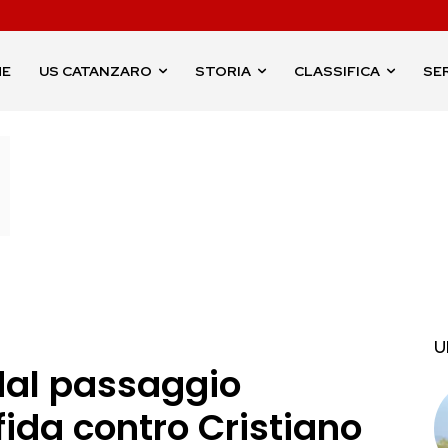
ME
US CATANZARO
STORIA
CLASSIFICA
SER
U
 dal passaggio
sfida contro Cristiano