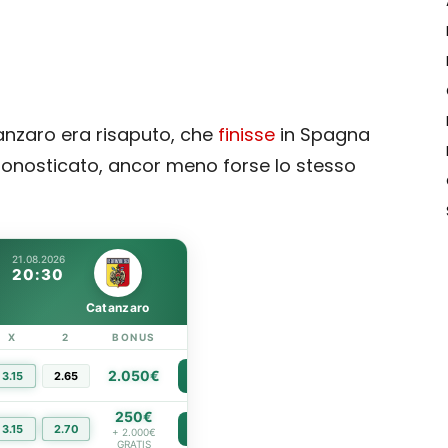
anzaro era risaputo, che
finisse
in Spagna
pronosticato, ancor meno forse lo stesso
21.08.2026
20:30
Catanzaro
X
2
BONUS
LINK
2.050€
3.15
2.65
PIÙ INFO
250€
3.15
2.70
PIÙ INFO
+ 2.000€
GRATIS