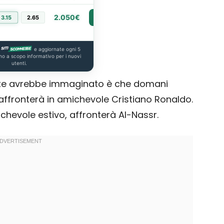
2.050€
3.15
2.65
PIÙ INFO
e aggiornate ogni 5
no a scopo informativo per i nuovi
utenti.
e avrebbe immaginato è che domani
affronterà in amichevole Cristiano Ronaldo.
michevole estivo, affronterà Al-Nassr.