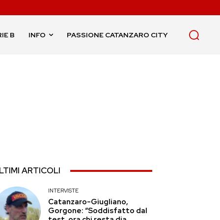
IE B
INFO
PASSIONE CATANZARO CITY
LTIMI ARTICOLI
INTERVISTE
Catanzaro-Giugliano,
Gorgone: “Soddisfatto dal
test, ora chi resta dia