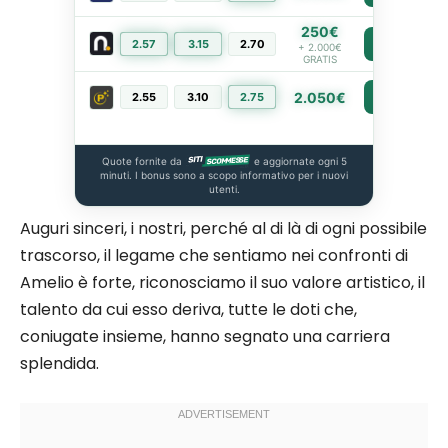
250€
2.57
3.15
2.70
PIÙ INFO
+ 2.000€
GRATIS
2.050€
2.55
3.10
2.75
PIÙ INFO
Quote fornite da
e aggiornate ogni 5
minuti. I bonus sono a scopo informativo per i nuovi
utenti.
Auguri sinceri, i nostri, perché al di là di ogni possibile
trascorso, il legame che sentiamo nei confronti di
Amelio è forte, riconosciamo il suo valore artistico, il
talento da cui esso deriva, tutte le doti che,
coniugate insieme, hanno segnato una carriera
splendida.