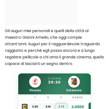
Gli auguri miei personali e quelli della città al
maestro Gianni Amelio, che oggi compie
ottant’anni. Auguri per il ragguardevole traguardo
raggiunto e perché egli possa ancora e a lungo
regalare pellicole a chi ama il grande cinema, quello
capace di lasciarti un segno dentro.
21.08.2026
20:30
Vicenza
Catanzaro
1
X
2
BONUS
LINK
2.050€
2.55
3.10
2.75
PIÙ INFO