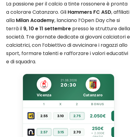
La passione per il calcio a tinte rossonere è pronta
a colorare Catanzaro. Gli
Hammers FC ASD
, affiliati
alla
Milan Academy
, lanciano l’Open Day che si
terrà il
9, 10 e 11 settembre
presso le strutture della
società. Tre giornate dedicate ai giovani calciatori e
calciatrici, con l’obiettivo di avvicinare i ragazzi allo
sport, formare talenti e rafforzare i valori educativi
e di squadra.
21.08.2026
20:30
Vicenza
Catanzaro
1
X
2
BONUS
LINK
2.050€
2.55
3.10
2.75
PIÙ INFO
250€
2.57
3.15
2.70
PIÙ INFO
+ 2.000€
GRATIS