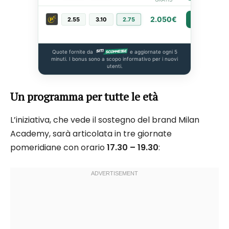
2.050€
2.55
3.10
2.75
PIÙ INFO
Quote fornite da
e aggiornate ogni 5
minuti. I bonus sono a scopo informativo per i nuovi
utenti.
Un programma per tutte le età
L’iniziativa, che vede il sostegno del brand Milan
Academy, sarà articolata in tre giornate
pomeridiane con orario
17.30 – 19.30
: