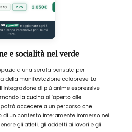
2.050€
3.10
2.75
PIÙ INFO
e aggiornate ogni 5
no a scopo informativo per i nuovi
utenti.
e e socialità nel verde
 spazio a una serata pensata per
ca della manifestazione calabrese. La
ll’integrazione di più anime espressive
ernando la cucina all’aperto alle
co potrà accedere a un percorso che
no di un contesto interamente immerso nel
enere gli atleti, gli addetti ai lavori e gli