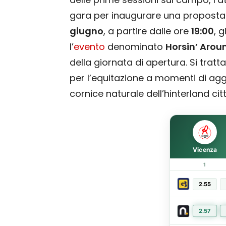
gara per inaugurare una proposta 
giugno
, a partire dalle ore
19:00
, 
l’
evento
denominato
Horsin’ Arou
della giornata di apertura. Si trat
per l’equitazione a momenti di agg
cornice naturale dell’hinterland cit
Vicenza
1
2.55
2.57