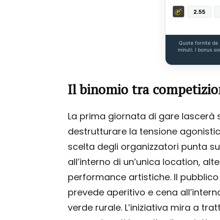
2.55
Quote fornite da
minuti. I bonus so
Il binomio tra competizion
La prima giornata di gare lascerà
destrutturare la tensione agonisti
scelta degli organizzatori punta su
all’interno di un’unica location, alt
performance artistiche. Il pubbli
prevede aperitivo e cena all’inter
verde rurale. L’iniziativa mira a tratt