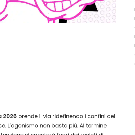
a 2026
prende il via ridefinendo i confini del
e. L’agonismo non basta più. Al termine
tenzione si sposterà fuori dai recinti di