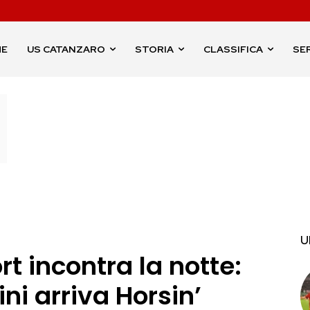
ME
US CATANZARO
STORIA
CLASSIFICA
SER
U
rt incontra la notte:
ini arriva Horsin’