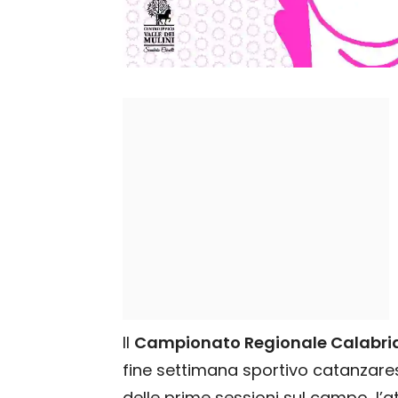
Il
Campionato Regionale Calabri
fine settimana sportivo catanzares
delle prime sessioni sul campo, l’at