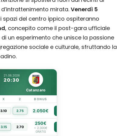
d’intrattenimento mirata.
Venerdì 5
gli spazi del centro ippico ospiteranno
nd
, concepito come il post-gara ufficiale
ta di un esperimento che unisce la passione
regazione sociale e culturale, sfruttando la
tadino.
21.08.2026
20:30
Catanzaro
X
2
BONUS
LINK
2.050€
3.10
2.75
PIÙ INFO
250€
3.15
2.70
PIÙ INFO
+ 2.000€
GRATIS