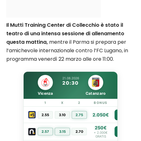
Il Mutti Training Center di Collecchio è stato il
teatro di una intensa sessione di allenamento
questa mattina,
mentre il Parma si prepara per
l’amichevole internazionale contro l’FC Lugano, in
programma venerdì 22 marzo alle ore 11:00.
21.08.2026
20:30
Vicenza
Catanzaro
1
X
2
BONUS
LINK
2.050€
2.55
3.10
2.75
PIÙ INFO
250€
2.57
3.15
2.70
PIÙ INFO
+ 2.000€
GRATIS