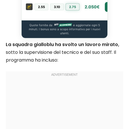
2.050€
2.55
3.10
2.75
PIÙ INFO
Quote fornite da
e aggiornate ogni 5
minuti. I bonus sono a scopo informativo per i nuovi
utenti.
La squadra gialloblu ha svolto un lavoro mirato,
sotto la supervisione del tecnico e del suo staff. Il
programma ha incluso: