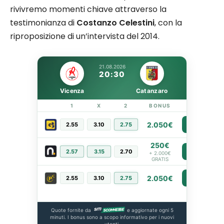
rivivremo momenti chiave attraverso la
testimonianza di
Costanzo Celestini
, con la
riproposizione di un’intervista del 2014.
21.08.2026
20:30
Vicenza
Catanzaro
1
X
2
BONUS
LINK
2.050€
2.55
3.10
2.75
PIÙ INFO
250€
2.57
3.15
2.70
PIÙ INFO
+ 2.000€
GRATIS
2.050€
2.55
3.10
2.75
PIÙ INFO
Quote fornite da
e aggiornate ogni 5
minuti. I bonus sono a scopo informativo per i nuovi
utenti.