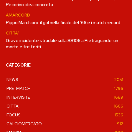
Pecorino idea concreta
AMARCORD
Pippo Marchioro: il gol nella finale del ’66 e i match record
CITTA'
Grave incidente stradale sulla SS106 a Pietragrande: un
morto e tre feriti
CATEGORIE
NEWS
2051
PRE-MATCH
1796
INTERVISTE
1689
CITTA'
1666
FOCUS
1536
CALCIOMERCATO
912