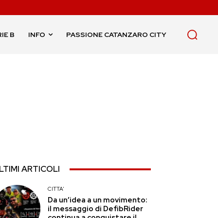
IE B
INFO
PASSIONE CATANZARO CITY
LTIMI ARTICOLI
CITTA'
Da un’idea a un movimento:
il messaggio di DefibRider
continua a conquistare il