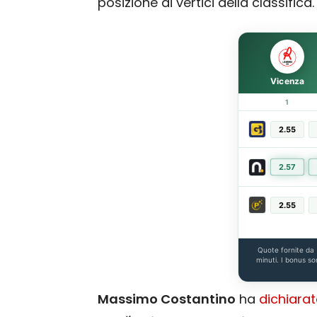
posizione ai vertici della classifica.
Vicenza
1
2.55
2.57
2.55
Quote fornite da
minuti. I bonus so
Massimo Costantino
ha
dichiara