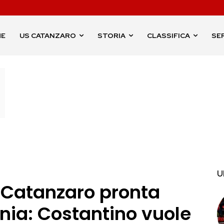
ME
US CATANZARO
STORIA
CLASSIFICA
SER
U
 Catanzaro pronta
ania: Costantino vuole