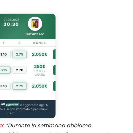
21.08.2026
20:30
Catanzaro
X
2
BONUS
LINK
2.050€
3.10
2.75
PIÙ INFO
250€
3.15
2.70
PIÙ INFO
+ 2.000€
GRATIS
2.050€
3.10
2.75
PIÙ INFO
e aggiornate ogni 5
no a scopo informativo per i nuovi
utenti.
to
:
“Durante la settimana abbiamo