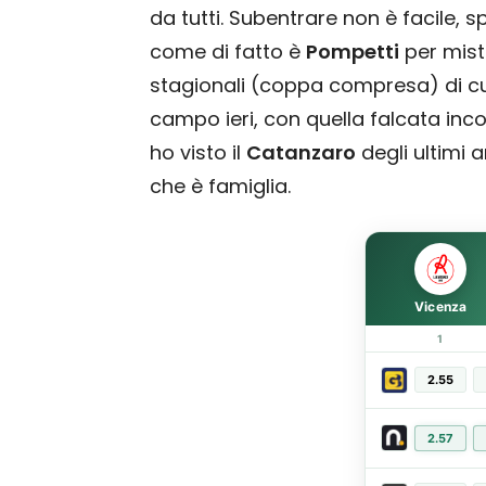
da tutti. Subentrare non è facile, 
come di fatto è
Pompetti
per mis
stagionali (coppa compresa) di cui 
campo ieri, con quella falcata inco
ho visto il
Catanzaro
degli ultimi 
che è famiglia.
Vicenza
1
2.55
2.57