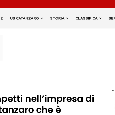
ME
US CATANZARO
STORIA
CLASSIFICA
SER
U
petti nell’impresa di
tanzaro che è