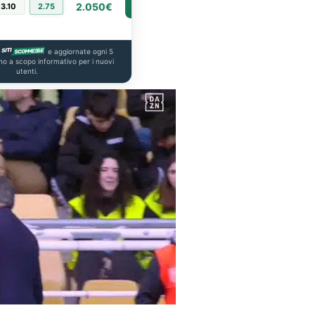
2.050€
3.10
2.75
PIÙ INFO
e aggiornate ogni 5
no a scopo informativo per i nuovi
utenti.