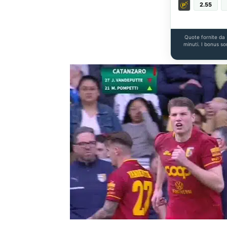
2.55
Quote fornite da
minuti. I bonus so