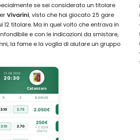
specialmente se sei considerato un titolare
ter
Vivarini
, visto che hai giocato 25 gare
12 titolare. Ma in quel volto che entrava in
nfondibile e con le indicazioni da smistare,
anni, la fame e la voglia di aiutare un gruppo
21.08.2026
20:30
Catanzaro
X
2
BONUS
LINK
2.050€
3.10
2.75
PIÙ INFO
250€
3.15
2.70
PIÙ INFO
+ 2.000€
GRATIS