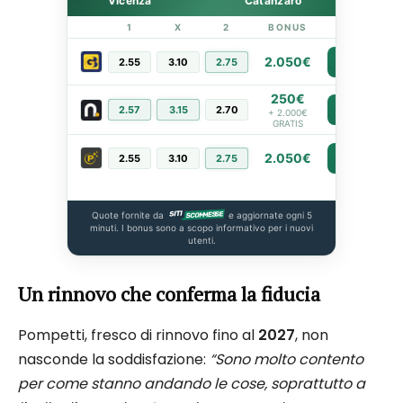
Vicenza
Catanzaro
1
X
2
BONUS
LINK
2.050€
2.55
3.10
2.75
PIÙ INFO
250€
2.57
3.15
2.70
PIÙ INFO
+ 2.000€
GRATIS
2.050€
2.55
3.10
2.75
PIÙ INFO
Quote fornite da
e aggiornate ogni 5
minuti. I bonus sono a scopo informativo per i nuovi
utenti.
Un rinnovo che conferma la fiducia
Pompetti, fresco di rinnovo fino al
2027
, non
nasconde la soddisfazione:
“Sono molto contento
per come stanno andando le cose, soprattutto a