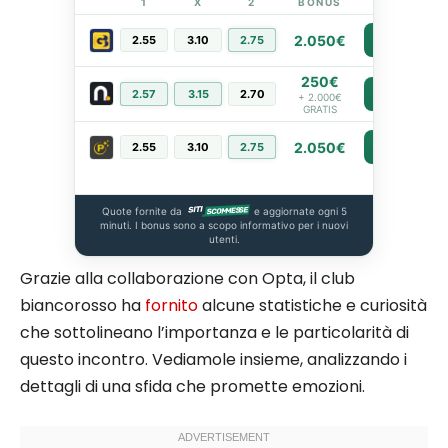
1
X
2
BONUS
LINK
2.050€
2.55
3.10
2.75
PIÙ INFO
250€
2.57
3.15
2.70
PIÙ INFO
+ 2.000€
GRATIS
2.050€
2.55
3.10
2.75
PIÙ INFO
Quote fornite da
e aggiornate ogni 5
minuti. I bonus sono a scopo informativo per i nuovi
utenti.
Grazie alla collaborazione con Opta, il club
biancorosso ha
fornito
alcune statistiche e curiosità
che sottolineano l’importanza e le particolarità di
questo incontro. Vediamole insieme, analizzando i
dettagli di una sfida che promette emozioni.