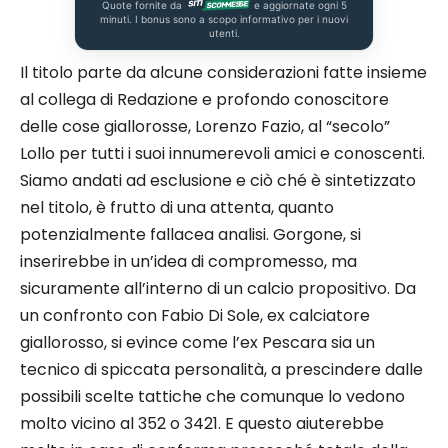
Quote fornite da
e aggiornate ogni 5
minuti. I bonus sono a scopo informativo per i nuovi
utenti.
Il titolo parte da alcune considerazioni fatte insieme
al collega di Redazione e profondo conoscitore
delle cose giallorosse, Lorenzo Fazio, al “secolo”
Lollo per tutti i suoi innumerevoli amici e conoscenti.
Siamo andati ad esclusione e ciò ché è sintetizzato
nel titolo, è frutto di una attenta, quanto
potenzialmente fallacea analisi. Gorgone, si
inserirebbe in un’idea di compromesso, ma
sicuramente all’interno di un calcio propositivo. Da
un confronto con Fabio Di Sole, ex calciatore
giallorosso, si evince come l’ex Pescara sia un
tecnico di spiccata personalità, a prescindere dalle
possibili scelte tattiche che comunque lo vedono
molto vicino al 352 o 3421. E questo aiuterebbe