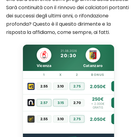
Sarà continuità con il rinnovo dei calciatori portanti
dei successi degli ultimi anni, o rifondazione
profonda? Questo è il quesito dirimente e la
risposta la affidiamo, come sempre, ai fatti.
21.08.2026
20:30
Vicenza
Catanzaro
1
X
2
BONUS
LINK
2.050€
2.55
3.10
2.75
PIÙ INFO
250€
2.57
3.15
2.70
PIÙ INFO
+ 2.000€
GRATIS
2.050€
2.55
3.10
2.75
PIÙ INFO