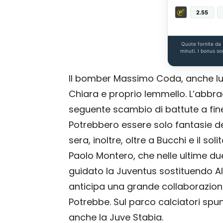
2.55
Quote fornite da
minuti. I bonus so
Il bomber Massimo Coda, anche lui
Chiara e proprio Iemmello. L’abbra
seguente scambio di battute a fine
Potrebbero essere solo fantasie de
sera, inoltre, oltre a Bucchi e il so
Paolo Montero, che nelle ultime du
guidato la Juventus sostituendo All
anticipa una grande collaborazione 
Potrebbe. Sul parco calciatori spun
anche la Juve Stabia.