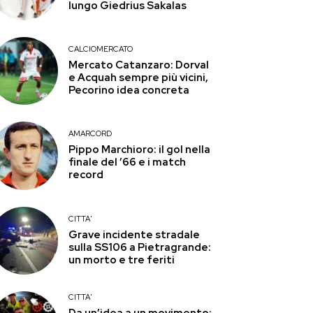
lungo Giedrius Sakalas
CALCIOMERCATO
Mercato Catanzaro: Dorval
e Acquah sempre più vicini,
Pecorino idea concreta
AMARCORD
Pippo Marchioro: il gol nella
finale del ’66 e i match
record
CITTA'
Grave incidente stradale
sulla SS106 a Pietragrande:
un morto e tre feriti
CITTA'
Da un’idea a un movimento: