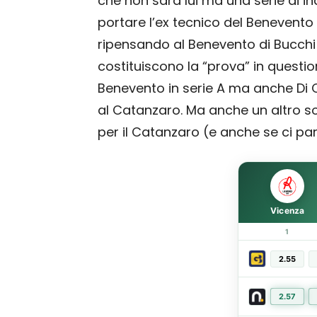
che non sarà lui ma una serie di in
portare l’ex tecnico del Benevento 
ripensando al Benevento di Bucchi 
costituiscono la “prova” in questi
Benevento in serie A ma anche Di 
al Catanzaro. Ma anche un altro s
per il Catanzaro (e anche se ci pa
Vicenza
1
2.55
2.57