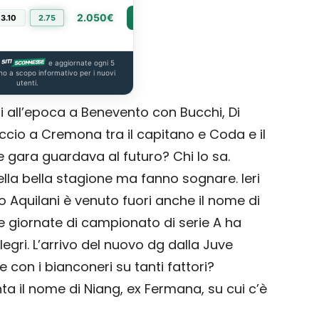
2.050€
3.10
2.75
PIÙ INFO
e aggiornate ogni 5
no a scopo informativo per i nuovi
utenti.
 all’epoca a Benevento con Bucchi, Di
ccio a Cremona tra il capitano e Coda e il
 gara guardava al futuro? Chi lo sa.
lla bella stagione ma fanno sognare. Ieri
lito Aquilani è venuto fuori anche il nome di
e giornate di campionato di serie A ha
egri. L’arrivo del nuovo dg dalla Juve
con i bianconeri su tanti fattori?
ta il nome di Niang, ex Fermana, su cui c’è