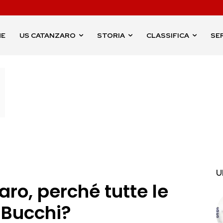
ME
US CATANZARO
STORIA
CLASSIFICA
SER
U
ro, perché tutte le
 Bucchi?