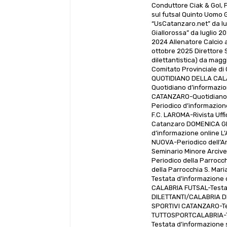
Conduttore Ciak & Gol, 
sul futsal Quinto Uomo G
“UsCatanzaro.net” da lu
Giallorossa” da luglio 2
2024 Allenatore Calcio a
ottobre 2025 Direttore S
dilettantistica) da mag
Comitato Provinciale di 
QUOTIDIANO DELLA CALA
Quotidiano d’informazi
CATANZARO-Quotidiano 
Periodico d’informazio
F.C. LAROMA-Rivista Uff
Catanzaro DOMENICA GIA
d’informazione online L
NUOVA-Periodico dell’Ar
Seminario Minore Arcive
Periodico della Parrocc
della Parrocchia S. Mar
Testata d’informazione
CALABRIA FUTSAL-Testat
DILETTANTI/CALABRIA DI
SPORTIVI CATANZARO-Tes
TUTTOSPORTCALABRIA-Te
Testata d’informazione