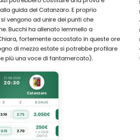
dizi potrebbero costituire una prova e
alla guida del Catanzaro. E proprio
si vengono ad unire dei punti che
one. Bucchi ha allenato Iemmello a
Chiara, fortemente accostato in queste ore
ogno di mezza estate si potrebbe profilare
re più una voce di fantamercato).
21.08.2026
20:30
Catanzaro
X
2
BONUS
LINK
2.050€
3.10
2.75
PIÙ INFO
250€
3.15
2.70
PIÙ INFO
+ 2.000€
GRATIS