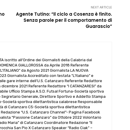
NEXT ARTICLE
ino
Agente Tutino: “Il ciclo a Cosenza è finito.
Senza parole per il comportamento di
Guarascio”
iscritto all’Ordine dei Giornalisti della Calabria dal
 DOMENICA GIALLOROSSA da Aprile 2018 Referente
L’ITALIANO” da Agosto 2021 Giornalista LA NUOVA
3 Giornalista Accreditato con testata “L’Italiano” e
alle gare interne dell’U.S. Catanzaro Referente Redattore
a dicembre 2021 Referente Redattore “I CATANZARESI” da
ile Ufficio Stampa A.S.D. Futsal Fortuna-Società sportiva
se Segretario Generale, Direttore Sportivo e Addetto Stampa
o-Società sportiva dilettantistica calabrese Responsabile
ttà di Catanzaro C5-Società sportiva dilettantistica
 Redazione “U.S. Catanzaro Channel”- Pagina Facebook
rnalista “Passione Catanzaro” da Ottobre 2022 Volontario
adio Maria” di Catanzaro Coordinatore Redazione “Il
rrocchia San Pio X Catanzaro Speaker “Radio Ciak” –