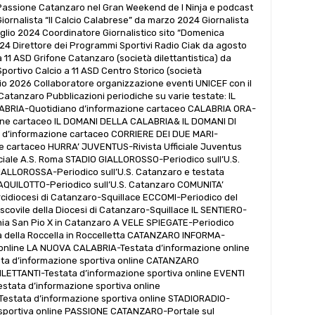
Passione Catanzaro nel Gran Weekend de I Ninja e podcast
iornalista “Il Calcio Calabrese” da marzo 2024 Giornalista
glio 2024 Coordinatore Giornalistico sito “Domenica
024 Direttore dei Programmi Sportivi Radio Ciak da agosto
 11 ASD Grifone Catanzaro (società dilettantistica) da
portivo Calcio a 11 ASD Centro Storico (società
gio 2026 Collaboratore organizzazione eventi UNICEF con il
Catanzaro Pubblicazioni periodiche su varie testate: IL
BRIA-Quotidiano d’informazione cartaceo CALABRIA ORA-
one cartaceo IL DOMANI DELLA CALABRIA& IL DOMANI DI
d’informazione cartaceo CORRIERE DEI DUE MARI-
ne cartaceo HURRA’ JUVENTUS-Rivista Ufficiale Juventus
iciale A.S. Roma STADIO GIALLOROSSO-Periodico sull’U.S.
LLOROSSA-Periodico sull’U.S. Catanzaro e testata
’AQUILOTTO-Periodico sull’U.S. Catanzaro COMUNITA’
cidiocesi di Catanzaro-Squillace ECCOMI-Periodico del
scovile della Diocesi di Catanzaro-Squillace IL SENTIERO-
hia San Pio X in Catanzaro A VELE SPIEGATE-Periodico
ia della Roccella in Roccelletta CATANZARO INFORMA-
 online LA NUOVA CALABRIA-Testata d’informazione online
a d’informazione sportiva online CATANZARO
LETTANTI-Testata d’informazione sportiva online EVENTI
tata d’informazione sportiva online
stata d’informazione sportiva online STADIORADIO-
 sportiva online PASSIONE CATANZARO-Portale sul