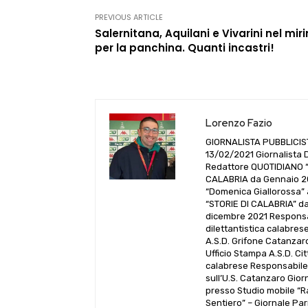
PREVIOUS ARTICLE
Salernitana, Aquilani e Vivarini nel mir
per la panchina. Quanti incastri!
Lorenzo Fazio
GIORNALISTA PUBBLICISTA 
13/02/2021 Giornalista
Redattore QUOTIDIANO “
CALABRIA da Gennaio 202
“Domenica Giallorossa” 
“STORIE DI CALABRIA” d
dicembre 2021 Responsab
dilettantistica calabre
A.S.D. Grifone Catanzar
Ufficio Stampa A.S.D. Ci
calabrese Responsabile
sull’U.S. Catanzaro Gio
presso Studio mobile “R
Sentiero” – Giornale Pa