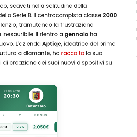
ico, scavati nella solitudine della
i della Serie B. Il centrocampista classe
2000
silenzio, tramutando la frustrazione
inesauribile. Il rientro a
gennaio
ha
ovo. L’azienda
Aptiqe
, ideatrice del primo
ruttura a diamante, ha
raccolto
la sua
 di creazione dei suoi nuovi dispositivi su
21.08.2026
20:30
Catanzaro
X
2
BONUS
LINK
2.050€
3.10
2.75
PIÙ INFO