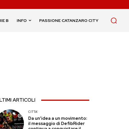
IE B
INFO
PASSIONE CATANZARO CITY
LTIMI ARTICOLI
CITTA'
Da un’idea a un movimento:
il messaggio di DefibRider
continua a conquistare il