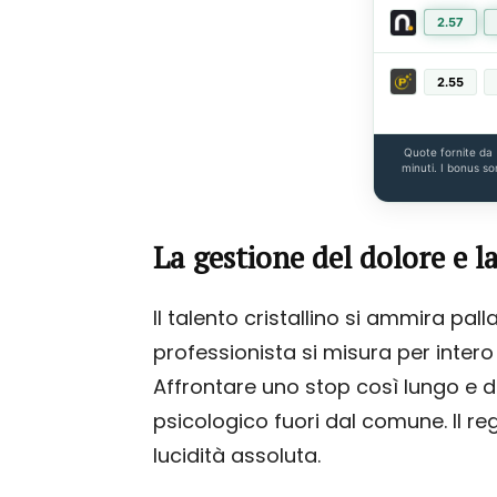
2.57
2.55
Quote fornite da
minuti. I bonus so
La gestione del dolore e l
Il talento cristallino si ammira pall
professionista si misura per inter
Affrontare uno stop così lungo e d
psicologico fuori dal comune. Il re
lucidità assoluta.