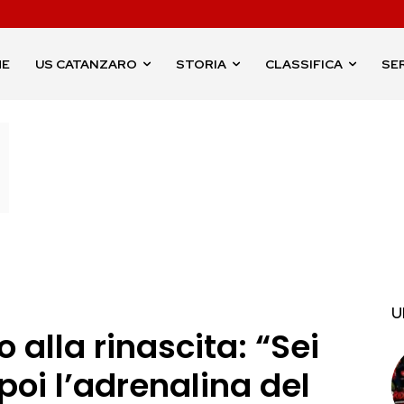
ME
US CATANZARO
STORIA
CLASSIFICA
SER
U
 alla rinascita: “Sei
poi l’adrenalina del