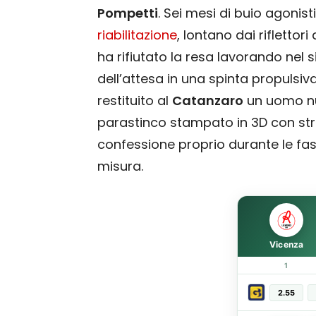
Pompetti
. Sei mesi di buio agonist
riabilitazione
, lontano dai riflettor
ha rifiutato la resa lavorando nel 
dell’attesa in una spinta propulsiva 
restituito al
Catanzaro
un uomo nu
parastinco stampato in 3D con st
confessione proprio durante le fasi
misura.
Vicenza
1
2.55