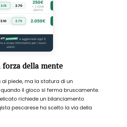
250€
3.15
2.70
PIÙ INFO
+ 2.000€
GRATIS
2.050€
3.10
2.75
PIÙ INFO
e aggiornate ogni 5
no a scopo informativo per i nuovi
utenti.
a forza della mente
a al piede, ma la statura di un
o quando il gioco si ferma bruscamente.
elicato richiede un bilanciamento
gista pescarese ha scelto la via della