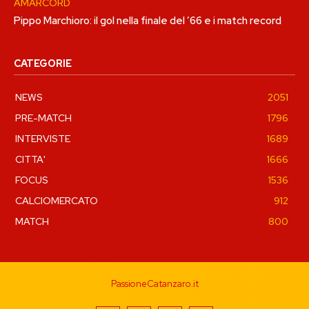
AMARCORD
Pippo Marchioro: il gol nella finale del ’66 e i match record
CATEGORIE
NEWS
2051
PRE-MATCH
1796
INTERVISTE
1689
CITTA'
1666
FOCUS
1536
CALCIOMERCATO
912
MATCH
800
PassioneCatanzaro.it