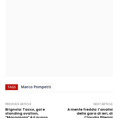
Marco Pompetti
TAGS
PREVIOUS ARTICLE
NEXT ARTICLE
Brignola: Tacco, gol e
A mente fredda: l’analisi
standing ovation,
della gara di ieri, di
“Maragnola” è il nuovo
Claudio Pileggi