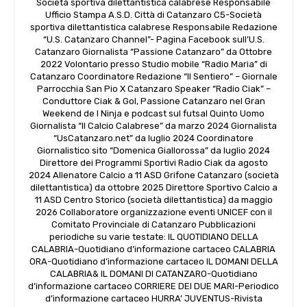
Società sportiva dilettantistica calabrese Responsabile
Ufficio Stampa A.S.D. Città di Catanzaro C5-Società
sportiva dilettantistica calabrese Responsabile Redazione
“U.S. Catanzaro Channel”- Pagina Facebook sull’U.S.
Catanzaro Giornalista “Passione Catanzaro” da Ottobre
2022 Volontario presso Studio mobile “Radio Maria” di
Catanzaro Coordinatore Redazione “Il Sentiero” – Giornale
Parrocchia San Pio X Catanzaro Speaker “Radio Ciak” –
Conduttore Ciak & Gol, Passione Catanzaro nel Gran
Weekend de I Ninja e podcast sul futsal Quinto Uomo
Giornalista “Il Calcio Calabrese” da marzo 2024 Giornalista
“UsCatanzaro.net” da luglio 2024 Coordinatore
Giornalistico sito “Domenica Giallorossa” da luglio 2024
Direttore dei Programmi Sportivi Radio Ciak da agosto
2024 Allenatore Calcio a 11 ASD Grifone Catanzaro (società
dilettantistica) da ottobre 2025 Direttore Sportivo Calcio a
11 ASD Centro Storico (società dilettantistica) da maggio
2026 Collaboratore organizzazione eventi UNICEF con il
Comitato Provinciale di Catanzaro Pubblicazioni
periodiche su varie testate: IL QUOTIDIANO DELLA
CALABRIA-Quotidiano d’informazione cartaceo CALABRIA
ORA-Quotidiano d’informazione cartaceo IL DOMANI DELLA
CALABRIA& IL DOMANI DI CATANZARO-Quotidiano
d’informazione cartaceo CORRIERE DEI DUE MARI-Periodico
d’informazione cartaceo HURRA’ JUVENTUS-Rivista