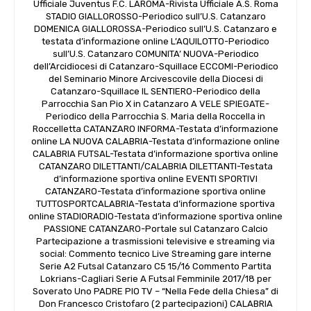
Ufficiale Juventus F.C. LAROMA-Rivista Ufficiale A.S. Roma
STADIO GIALLOROSSO-Periodico sull’U.S. Catanzaro
DOMENICA GIALLOROSSA-Periodico sull’U.S. Catanzaro e
testata d’informazione online L’AQUILOTTO-Periodico
sull’U.S. Catanzaro COMUNITA’ NUOVA-Periodico
dell’Arcidiocesi di Catanzaro-Squillace ECCOMI-Periodico
del Seminario Minore Arcivescovile della Diocesi di
Catanzaro-Squillace IL SENTIERO-Periodico della
Parrocchia San Pio X in Catanzaro A VELE SPIEGATE-
Periodico della Parrocchia S. Maria della Roccella in
Roccelletta CATANZARO INFORMA-Testata d’informazione
online LA NUOVA CALABRIA-Testata d’informazione online
CALABRIA FUTSAL-Testata d’informazione sportiva online
CATANZARO DILETTANTI/CALABRIA DILETTANTI-Testata
d’informazione sportiva online EVENTI SPORTIVI
CATANZARO-Testata d’informazione sportiva online
TUTTOSPORTCALABRIA-Testata d’informazione sportiva
online STADIORADIO-Testata d’informazione sportiva online
PASSIONE CATANZARO-Portale sul Catanzaro Calcio
Partecipazione a trasmissioni televisive e streaming via
social: Commento tecnico Live Streaming gare interne
Serie A2 Futsal Catanzaro C5 15/16 Commento Partita
Lokrians-Cagliari Serie A Futsal Femminile 2017/18 per
Soverato Uno PADRE PIO TV – “Nella Fede della Chiesa” di
Don Francesco Cristofaro (2 partecipazioni) CALABRIA