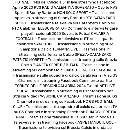
FUTSAL – “Noi del Calcio a 5” in live streaming Facebook
Aprile 2020 RVS RADIO VALENTINA SOVERATO – Ospite RVS
Sport di Sonny Barbuto NON SOLO SPORT – Trasmissione
sportiva in streaming di Sonny Barbuto RTC CATANZARO
SPORT – Trasmissione televisiva sul Catanzaro Calcio su
RTC Calabria TELESOVERATO – Commento e interviste gare
playoff nazionali 2023 Soverato Futsal CALABRIA
FOOTBALL – Trasmissione televisiva di RTI sulle squadre
calabresi SAMPTUBE – Trasmissione in streaming sulla
Sampdoria Calcio TERNANA LIVE – Trasmissione in
streaming sulla Ternana Calcio SPEZIA-CATANZARO
PATRIZIO MORETTI – Trasmissione in streaming sullo Spezia
Calcio PIANETA SERIE B / B-TALK – Trasmissione in
streaming sul campionato di Serie B IL CALCIO CALABRESE
– Trasmissione sulle squadre di calcio calabresi in TV su GS
Channel e in streaming Facebook Commento partite
TORNEO DELLE REGIONI CALABRIA 2024 Futsal .NET LIVE
SHOW – Trasmissione in streaming di uscatanzaro.net
Striscia Video PASSIONE CATANZARO – Trasmissione su GS
Channel e in streaming su Facebook PC GS FOOTBALL
CLUB - Trasmissione sulle squadre di calcio calabresi in TV
su GS Channel e in streaming Facebook CHIACCHIERE DA
BARI – Trasmissione televisiva sulla SSC Bari in onda su
Telesveva e in streaming Facebook ASPETTANDO IL GOL –
Trasmissione televisiva sul Brescia Calcio in onda su