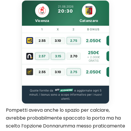
21.08.2026
20:30
Vicenza
Catanzaro
1
X
2
BONUS
LINK
2.050€
2.55
3.10
2.75
PIÙ INFO
250€
2.57
3.15
2.70
PIÙ INFO
+ 2.000€
GRATIS
2.050€
2.55
3.10
2.75
PIÙ INFO
Quote fornite da
e aggiornate ogni 5
minuti. I bonus sono a scopo informativo per i nuovi
utenti.
Pompetti aveva anche lo spazio per calciare,
avrebbe probabilmente spaccato la porta ma ha
scelto l’opzione Donnarumma messo praticamente