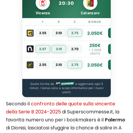
20:30
Vicenza
Catanzaro
1
X
2
BONUS
LINK
2.050€
2.55
3.10
2.75
PIÙ INFO
250€
2.57
3.15
2.70
PIÙ INFO
+ 2.000€
GRATIS
2.050€
2.55
3.10
2.75
PIÙ INFO
Quote fornite da
e aggiornate ogni 5
minuti. I bonus sono a scopo informativo per i nuovi
utenti.
Secondo il
confronto delle quote sulla vincente
della Serie B 2024-2025
di Superscommesse.it, la
favorita numero uno per i bookmakers è il
Palermo
di Dionisi, lasciatosi sfuggire la chance di salire in A