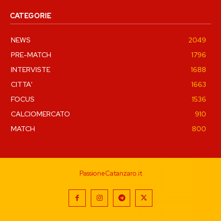
CATEGORIE
NEWS
2049
PRE-MATCH
1796
INTERVISTE
1688
CITTA'
1663
FOCUS
1536
CALCIOMERCATO
910
MATCH
800
PassioneCatanzaro.it