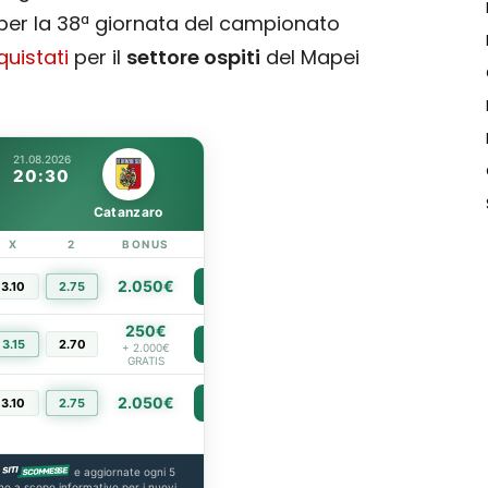
 per la 38ª giornata del campionato
uistati
per il
settore ospiti
del Mapei
21.08.2026
20:30
Catanzaro
X
2
BONUS
LINK
2.050€
3.10
2.75
PIÙ INFO
250€
3.15
2.70
PIÙ INFO
+ 2.000€
GRATIS
2.050€
3.10
2.75
PIÙ INFO
e aggiornate ogni 5
no a scopo informativo per i nuovi