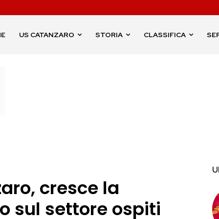
ME
US CATANZARO
STORIA
CLASSIFICA
SER
U
ro, cresce la
o sul settore ospiti