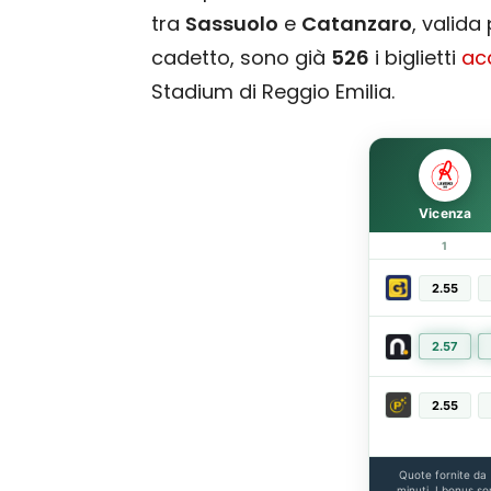
tra
Sassuolo
e
Catanzaro
, valida
cadetto, sono già
526
i biglietti
acq
Stadium di Reggio Emilia.
Vicenza
1
2.55
2.57
2.55
Quote fornite da
minuti. I bonus so