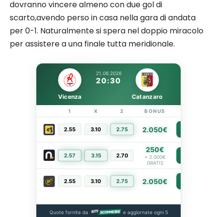
dovranno vincere almeno con due gol di
scarto,avendo perso in casa nella gara di andata
per 0-1. Naturalmente si spera nel doppio miracolo
per assistere a una finale tutta meridionale.
21.08.2026
20:30
Vicenza
Catanzaro
1
X
2
BONUS
LINK
2.050€
2.55
3.10
2.75
PIÙ INFO
250€
2.57
3.15
2.70
PIÙ INFO
+ 2.000€
GRATIS
2.050€
2.55
3.10
2.75
PIÙ INFO
Quote fornite da
e aggiornate ogni 5