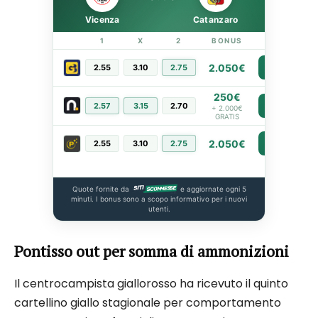
Vicenza
Catanzaro
1
X
2
BONUS
LINK
2.050€
2.55
3.10
2.75
PIÙ INFO
250€
2.57
3.15
2.70
PIÙ INFO
+ 2.000€
GRATIS
2.050€
2.55
3.10
2.75
PIÙ INFO
Quote fornite da
e aggiornate ogni 5
minuti. I bonus sono a scopo informativo per i nuovi
utenti.
Pontisso out per somma di ammonizioni
Il centrocampista giallorosso ha ricevuto il quinto
cartellino giallo stagionale per comportamento