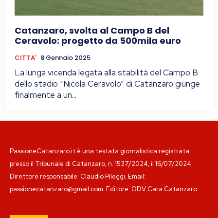
Catanzaro, svolta al Campo B del
Ceravolo: progetto da 500mila euro
CITTA'
8 Gennaio 2025
La lunga vicenda legata alla stabilità del Campo B
dello stadio “Nicola Ceravolo” di Catanzaro giunge
finalmente a un...
PassioneCatanzaro.it è una testata giornalistica registrata
presso il Tribunale di Catanzaro, n. 1537/2024, il 16/07/2024.
Direttore responsabile: Claudio Pileggi. Email:
passionecatanzaro@gmail.com. Editore: ODV Cara Catanzaro.