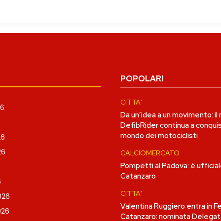
POPOLARI
CITTA'
26
Da un’idea a un movimento: il
DefibRider continua a conquis
mondo dei motociclisti
26
26
CALCIOMERCATO
Pompetti al Padova: è ufficiale
Catanzaro
6
CITTA'
026
Valentina Ruggiero entra in 
026
Catanzaro: nominata Delegat