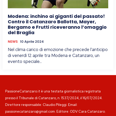
Modena: inchino ai giganti del passato!
Contro il Catanzaro Ballotta, Mayer,
Bergamo e Frutti riceveranno l’omaggio
del Braglia
NEWS
10 Aprile 2024
Nel clima carico di emozione che precede l'anticipo
di venerdì 12 aprile tra Modena e Catanzaro, un
evento speciale...
PassioneCatanzaro.it è una testata giornalistica registrata
presso il Tribunale di Catanzaro, n. 1537/2024, il 16/07/2024.
Direttore responsabile: Claudio Pileggi. Email:
passionecatanzaro@gmail.com. Editore: ODV Cara Catanzaro.