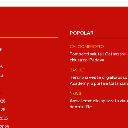
POPOLARI
CALCIOMERCATO
26
Pompetti saluta il Catanzaro:
chiusa col Padova
26
BASKET
26
Tersillo si veste di giallorosso
Academy lo porta a Catanzar
6
NEWS
Ansia Iemmello spazzata via:
026
rientra il Re
026
2025
2025