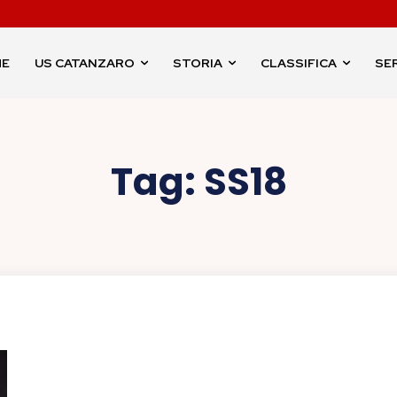
ME
US CATANZARO
STORIA
CLASSIFICA
SER
Tag:
SS18