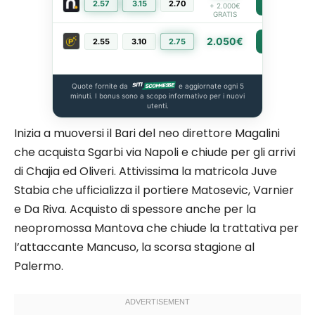
2.57
3.15
2.70
PIÙ INFO
+ 2.000€
GRATIS
2.050€
2.55
3.10
2.75
PIÙ INFO
Quote fornite da
e aggiornate ogni 5
minuti. I bonus sono a scopo informativo per i nuovi
utenti.
Inizia a muoversi il Bari del neo direttore Magalini
che acquista Sgarbi via Napoli e chiude per gli arrivi
di Chajia ed Oliveri. Attivissima la matricola Juve
Stabia che ufficializza il portiere Matosevic, Varnier
e Da Riva. Acquisto di spessore anche per la
neopromossa Mantova che chiude la trattativa per
l’attaccante Mancuso, la scorsa stagione al
Palermo.