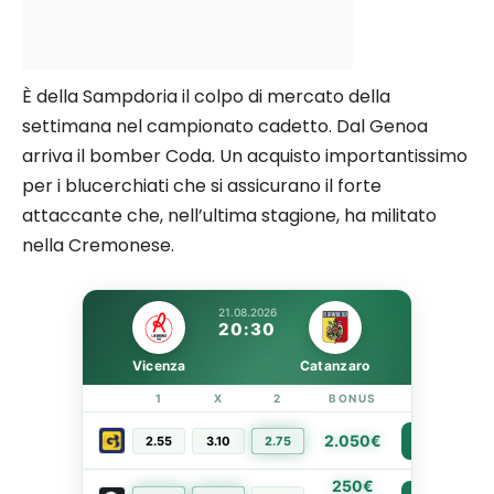
È della Sampdoria il colpo di mercato della
settimana nel campionato cadetto. Dal Genoa
arriva il bomber Coda. Un acquisto importantissimo
per i blucerchiati che si assicurano il forte
attaccante che, nell’ultima stagione, ha militato
nella Cremonese.
21.08.2026
20:30
Vicenza
Catanzaro
1
X
2
BONUS
LINK
2.050€
2.55
3.10
2.75
PIÙ INFO
250€