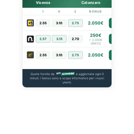
Vicenza
Catanzaro
1
X
2
BONUS
LINK
2.050€
2.55
3.10
2.75
PIÙ INFO
250€
2.57
3.15
2.70
PIÙ INFO
+ 2.000€
GRATIS
2.050€
2.55
3.10
2.75
PIÙ INFO
Quote fornite da
e aggiornate ogni 5
minuti. I bonus sono a scopo informativo per i nuovi
utenti.