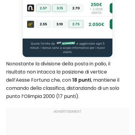
250€
2.57
3.15
2.70
PIÙ INFO
+ 2.000€
GRATIS
2.050€
2.55
3.10
2.75
PIÙ INFO
Quote fornite da
e aggiornate ogni 5
minuti. I bonus sono a scopo informativo per i nuovi
utenti.
Nonostante la divisione della posta in palio, il
risultato non intacca la posizione di vertice
dell’Aesse Fortuna che, con
18 punti
, mantiene il
comando della classifica, distanziando di un solo
punto l’Olimpia 2000 (17 punti).