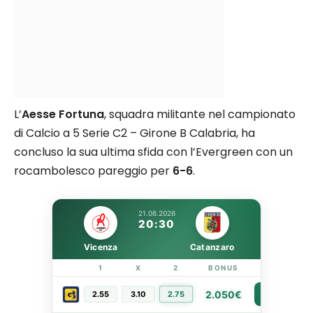
L’
Aesse Fortuna
, squadra militante nel campionato
di Calcio a 5 Serie C2 – Girone B Calabria, ha
concluso la sua ultima sfida con l’Evergreen con un
rocambolesco pareggio per
6-6
.
21.08.2026
20:30
Vicenza
Catanzaro
1
X
2
BONUS
LINK
2.050€
2.55
3.10
2.75
PIÙ INFO