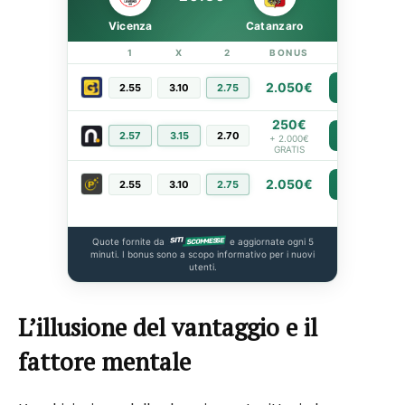
Vicenza
Catanzaro
1
X
2
BONUS
LINK
2.050€
2.55
3.10
2.75
PIÙ INFO
250€
2.57
3.15
2.70
PIÙ INFO
+ 2.000€
GRATIS
2.050€
2.55
3.10
2.75
PIÙ INFO
Quote fornite da
e aggiornate ogni 5
minuti. I bonus sono a scopo informativo per i nuovi
utenti.
L’illusione del vantaggio e il
fattore mentale