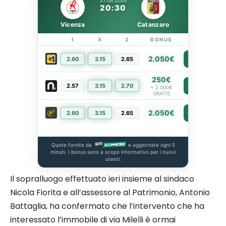
21.08.2026
20:30
Vicenza
Catanzaro
1
X
2
BONUS
LINK
2.050€
2.60
3.15
2.65
PIÙ INFO
250€
2.57
3.15
2.70
PIÙ INFO
+ 2.000€
GRATIS
2.050€
2.60
3.15
2.65
PIÙ INFO
Quote fornite da
e aggiornate ogni 5
minuti. I bonus sono a scopo informativo per i nuovi
utenti.
Il sopralluogo effettuato ieri insieme al sindaco
Nicola Fiorita e all’assessore al Patrimonio, Antonio
Battaglia, ha confermato che l’intervento che ha
interessato l’immobile di via Milelli è ormai