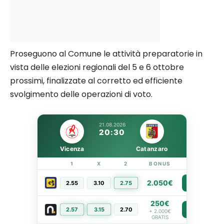
Proseguono al Comune le attività preparatorie in
vista delle elezioni regionali del 5 e 6 ottobre
prossimi, finalizzate al corretto ed efficiente
svolgimento delle operazioni di voto.
21.08.2026
20:30
Vicenza
Catanzaro
1
X
2
BONUS
LINK
2.050€
2.55
3.10
2.75
PIÙ INFO
250€
2.57
3.15
2.70
PIÙ INFO
+ 2.000€
GRATIS