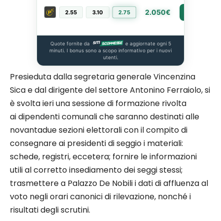
2.050€
2.55
3.10
2.75
PIÙ INFO
Quote fornite da
e aggiornate ogni 5
minuti. I bonus sono a scopo informativo per i nuovi
utenti.
Presieduta dalla segretaria generale Vincenzina
Sica e dal dirigente del settore Antonino Ferraiolo, si
è svolta ieri una sessione di formazione rivolta
ai dipendenti comunali che saranno destinati alle
novantadue sezioni elettorali con il compito di
consegnare ai presidenti di seggio i materiali:
schede, registri, eccetera; fornire le informazioni
utili al corretto insediamento dei seggi stessi;
trasmettere a Palazzo De Nobili i dati di affluenza al
voto negli orari canonici di rilevazione, nonché i
risultati degli scrutini.