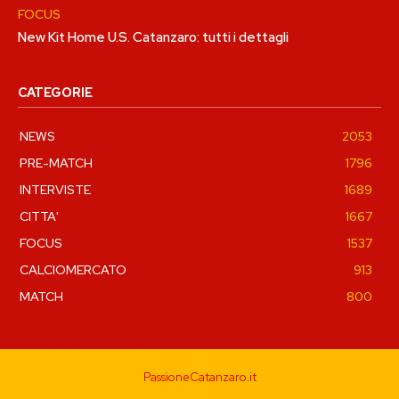
FOCUS
New Kit Home U.S. Catanzaro: tutti i dettagli
CATEGORIE
NEWS
2053
PRE-MATCH
1796
INTERVISTE
1689
CITTA'
1667
FOCUS
1537
CALCIOMERCATO
913
MATCH
800
PassioneCatanzaro.it