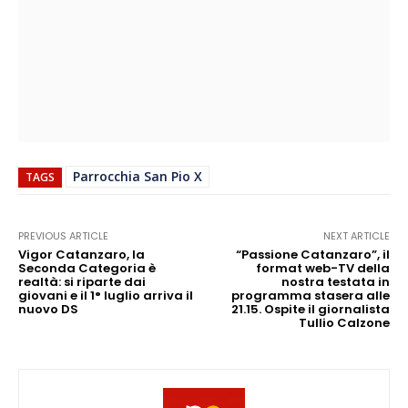
Parrocchia San Pio X
TAGS
PREVIOUS ARTICLE
NEXT ARTICLE
Vigor Catanzaro, la
“Passione Catanzaro”, il
Seconda Categoria è
format web-TV della
realtà: si riparte dai
nostra testata in
giovani e il 1° luglio arriva il
programma stasera alle
nuovo DS
21.15. Ospite il giornalista
Tullio Calzone