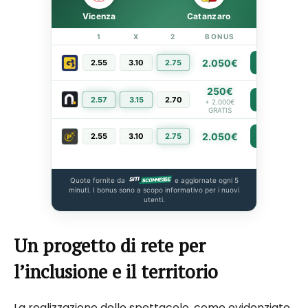
Vicenza
Catanzaro
1
X
2
BONUS
LINK
2.050€
2.55
3.10
2.75
PIÙ INFO
250€
2.57
3.15
2.70
PIÙ INFO
+ 2.000€
GRATIS
2.050€
2.55
3.10
2.75
PIÙ INFO
Quote fornite da
e aggiornate ogni 5
minuti. I bonus sono a scopo informativo per i nuovi
utenti.
Un progetto di rete per
l’inclusione e il territorio
La realizzazione dello spettacolo, come evidenziato