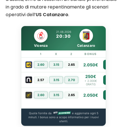
in grado di mutare repentinamente gli scenari
operativi dell’
US Catanzaro
.
21.08.2026
20:30
Vicenza
Catanzaro
1
X
2
BONUS
LINK
2.050€
2.60
3.15
2.65
PIÙ INFO
250€
2.57
3.15
2.70
PIÙ INFO
+ 2.000€
GRATIS
2.050€
2.60
3.15
2.65
PIÙ INFO
Quote fornite da
e aggiornate ogni 5
minuti. I bonus sono a scopo informativo per i nuovi
utenti.