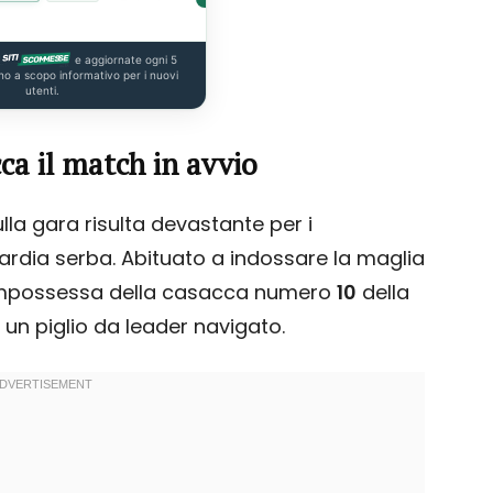
e aggiornate ogni 5
no a scopo informativo per i nuovi
utenti.
ca il match in avvio
lla gara risulta devastante per i
ardia serba. Abituato a indossare la maglia
i impossessa della casacca numero
10
della
un piglio da leader navigato.