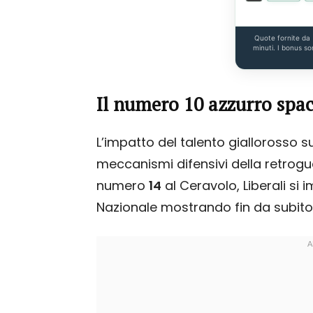
Quote fornite da
minuti. I bonus so
Il numero 10 azzurro spac
L’impatto del talento giallorosso su
meccanismi difensivi della retrogu
numero
14
al Ceravolo, Liberali s
Nazionale mostrando fin da subito 