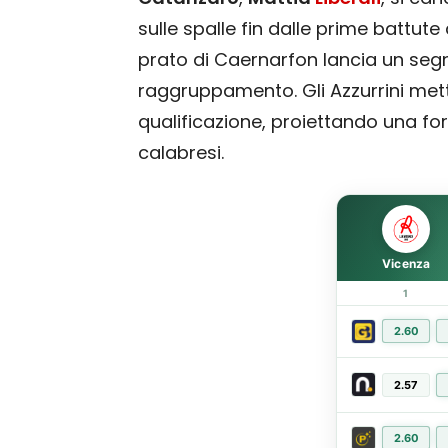
sulle spalle fin dalle prime battute
prato di Caernarfon lancia un segn
raggruppamento. Gli Azzurrini mett
qualificazione, proiettando una for
calabresi.
Vicenza
1
2.60
2.57
2.60