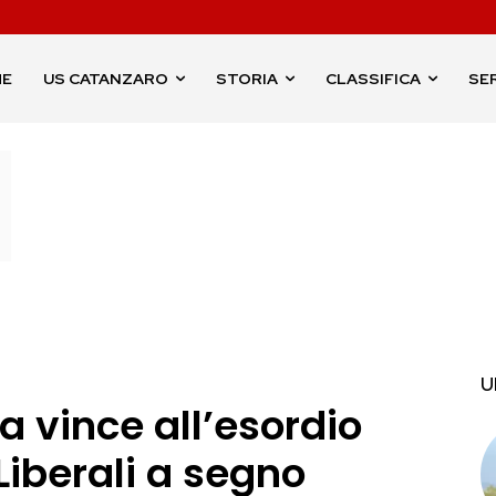
ME
US CATANZARO
STORIA
CLASSIFICA
SER
U
lia vince all’esordio
 Liberali a segno