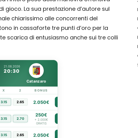
 di gioco. La sua prestazione d’autore sul
ale chiarissimo alle concorrenti del
ono in cassaforte tre punti d’oro per la
te scarica di entusiasmo anche sui tre colli
21.08.2026
20:30
Catanzaro
X
2
BONUS
LINK
2.050€
3.15
2.65
PIÙ INFO
250€
3.15
2.70
PIÙ INFO
+ 2.000€
GRATIS
2.050€
3.15
2.65
PIÙ INFO