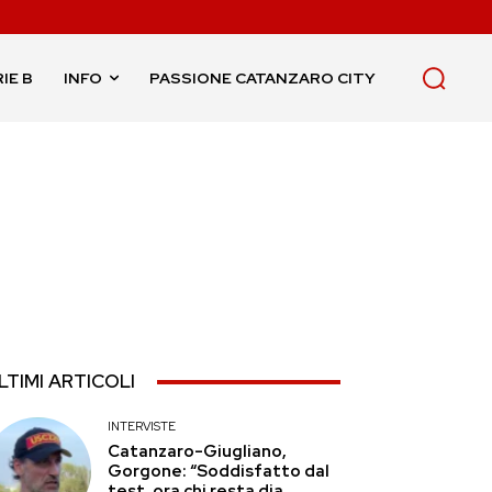
IE B
INFO
PASSIONE CATANZARO CITY
LTIMI ARTICOLI
INTERVISTE
Catanzaro-Giugliano,
Gorgone: “Soddisfatto dal
test, ora chi resta dia