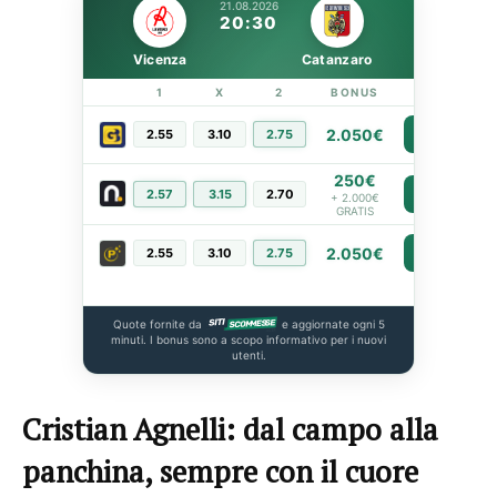
21.08.2026
20:30
Vicenza
Catanzaro
1
X
2
BONUS
LINK
2.050€
2.55
3.10
2.75
PIÙ INFO
250€
2.57
3.15
2.70
PIÙ INFO
+ 2.000€
GRATIS
2.050€
2.55
3.10
2.75
PIÙ INFO
Quote fornite da
e aggiornate ogni 5
minuti. I bonus sono a scopo informativo per i nuovi
utenti.
Cristian Agnelli: dal campo alla
panchina, sempre con il cuore