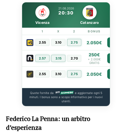
21.08.2026
20:30
Vicenza
Catanzaro
1
X
2
BONUS
LINK
2.050€
2.55
3.10
2.75
PIÙ INFO
250€
2.57
3.15
2.70
PIÙ INFO
+ 2.000€
GRATIS
2.050€
2.55
3.10
2.75
PIÙ INFO
Quote fornite da
e aggiornate ogni 5
minuti. I bonus sono a scopo informativo per i nuovi
utenti.
Federico La Penna: un arbitro
d’esperienza