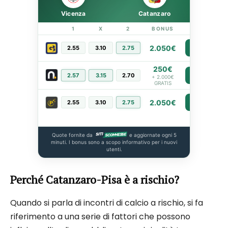
Vicenza
Catanzaro
1
X
2
BONUS
LINK
2.050€
2.55
3.10
2.75
PIÙ INFO
250€
2.57
3.15
2.70
PIÙ INFO
+ 2.000€
GRATIS
2.050€
2.55
3.10
2.75
PIÙ INFO
Quote fornite da
e aggiornate ogni 5
minuti. I bonus sono a scopo informativo per i nuovi
utenti.
Perché Catanzaro-Pisa è a rischio?
Quando si parla di incontri di calcio a rischio, si fa
riferimento a una serie di fattori che possono