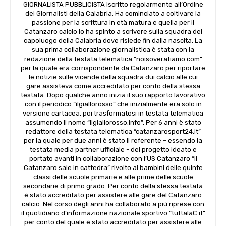
GIORNALISTA PUBBLICISTA iscritto regolarmente all’Ordine
dei Giornalisti della Calabria. Ha cominciato a coltivare la
passione per la scrittura in età matura e quella per il
Catanzaro calcio lo ha spinto a scrivere sulla squadra del
capoluogo della Calabria dove risiede fin dalla nascita. La
sua prima collaborazione giornalistica è stata con la
redazione della testata telematica “noisoveratiamo.com”
per la quale era corrispondente da Catanzaro per riportare
le notizie sulle vicende della squadra dui calcio alle cui
gare assisteva come accreditato per conto della stessa
testata. Dopo qualche anno inizia il suo rapporto lavorativo
con il periodico “ilgiallorosso” che inizialmente era solo in
versione cartacea, poi trasformatosi in testata telematica
assumendo il nome “ilgiallorosso.info”. Per 6 anni è stato
redattore della testata telematica “catanzarosport24.it”
per la quale per due anni è stato il referente – essendo la
testata media partner ufficiale - del progetto ideato e
portato avanti in collaborazione con l’US Catanzaro “il
Catanzaro sale in cattedra” rivolto ai bambini delle quinte
classi delle scuole primarie e alle prime delle scuole
secondarie di primo grado. Per conto della stessa testata
è stato accreditato per assistere alle gare del Catanzaro
calcio. Nel corso degli anni ha collaborato a più riprese con
il quotidiano d’informazione nazionale sportivo “tuttalaC.it”
per conto del quale è stato accreditato per assistere alle