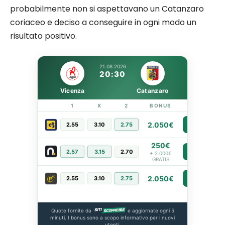
probabilmente non si aspettavano un Catanzaro
coriaceo e deciso a conseguire in ogni modo un
risultato positivo.
21.08.2026
20:30
Vicenza
Catanzaro
1
X
2
BONUS
LINK
2.050€
2.55
3.10
2.75
PIÙ INFO
250€
2.57
3.15
2.70
PIÙ INFO
+ 2.000€
GRATIS
2.050€
2.55
3.10
2.75
PIÙ INFO
Quote fornite da
e aggiornate ogni 5
minuti. I bonus sono a scopo informativo per i nuovi
utenti.