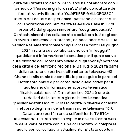
gare del Catanzaro calcio. Per 5 anni ha collaborato con il
periodico “Passione giallorossa”. E’ stato conduttore del
format web-tv itinerante “QUARTIERE GIALLOROSSO”
ideato dall’editore dal periodico “passione giallorossa” in
collaborazione con l’emittente televisiva Case in TV di
proprietà del gruppo immobiliare “scegliamocasa.it”.
Contestualmente ha collaborato e collabora tutt’oggi con
la rivista “Domenica giallorossa”, da poco anche nella sua
versione telematica “domenicagiallorossa.com”. Dal giugno
2024 inizia la sua collaborazione con “infooggi.it”
quotidiano d’informazione telematico per il quale scrive
sulle vicende del Catanzaro calcio e sugli eventi/spettacoli
della città e del territorio regionale. Dal luglio 2024 fa parte
della redazione sportiva dell’emittente televisiva GS
Channel dalla quale è accreditato per seguire le gare del
Catanzaro calcio e per conto della quale scrive per il
quotidiano d’informazione sportivo telematico
“ilcalciocalabrese.it”. Dal settembre 2024 è uno dei
redattori della testata giornalistica telematica
“passionecatanzaro.it”. E’ stato ospite in diverse occasioni
nel corso degli anni della trasmissione televisiva “RTC
Catanzaro sport” in onda sull’emittente TV RTC-
Telecalabria. E’ stato spesso ospite in diversi format web-
tv delle varie testate con cui ha collaborato ivi comprese
quelle con cui collabora attualmente. E’ stato ospite in