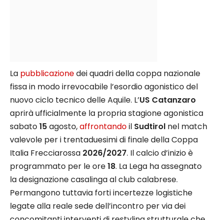
La
pubblicazione
dei quadri della coppa nazionale
fissa in modo irrevocabile l’esordio agonistico del
nuovo ciclo tecnico delle Aquile. L’
US Catanzaro
aprirà ufficialmente la propria stagione agonistica
sabato
15
agosto,
affrontando
il
Sudtirol
nel match
valevole per i trentaduesimi di finale della Coppa
Italia Frecciarossa
2026/2027
. Il calcio d’inizio è
programmato per le ore
18
. La Lega ha assegnato
la designazione casalinga al club calabrese.
Permangono tuttavia forti incertezze logistiche
legate alla reale sede dell’incontro per via dei
concomitanti interventi di restyling strutturale che