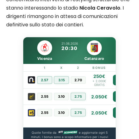
stanno interessando lo stadio
Nicola Ceravolo
. I
dirigenti rimangono in attesa di comunicazioni
definitive sullo stato dei cantieri.
21.08.2026
20:30
Vicenza
Catanzaro
1
X
2
BONUS
LINK
250€
2.57
3.15
2.70
PIÙ INFO
+ 2.000€
GRATIS
2.050€
2.55
3.10
2.75
PIÙ INFO
2.050€
2.55
3.10
2.75
PIÙ INFO
Quote fornite da
e aggiornate ogni 5
minuti. I bonus sono a scopo informativo per i nuovi