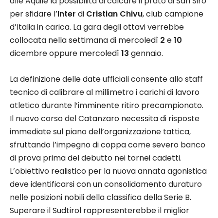
alle Aquile la possibilità di calcare il prato di San Siro
per sfidare l’
Inter
di
Cristian Chivu
, club campione
d’Italia in carica. La gara degli ottavi verrebbe
collocata nella settimana di mercoledì
2
e
10
dicembre oppure mercoledì
13
gennaio.
La definizione delle date ufficiali consente allo staff
tecnico di calibrare al millimetro i carichi di lavoro
atletico durante l’imminente ritiro precampionato.
Il nuovo corso del Catanzaro necessita di risposte
immediate sul piano dell’organizzazione tattica,
sfruttando l’impegno di coppa come severo banco
di prova prima del debutto nei tornei cadetti.
L’obiettivo realistico per la nuova annata agonistica
deve identificarsi con un consolidamento duraturo
nelle posizioni nobili della classifica della Serie B.
Superare il Sudtirol rappresenterebbe il miglior