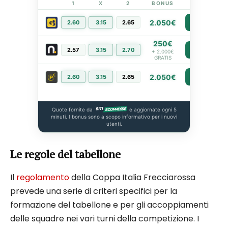
1
X
2
BONUS
LINK
2.050€
2.60
3.15
2.65
PIÙ INFO
250€
2.57
3.15
2.70
PIÙ INFO
+ 2.000€
GRATIS
2.050€
2.60
3.15
2.65
PIÙ INFO
Quote fornite da
e aggiornate ogni 5
minuti. I bonus sono a scopo informativo per i nuovi
utenti.
Le regole del tabellone
Il
regolamento
della Coppa Italia Frecciarossa
prevede una serie di criteri specifici per la
formazione del tabellone e per gli accoppiamenti
delle squadre nei vari turni della competizione. I