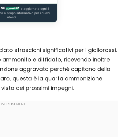
e aggiornate ogni 5
no a scopo informativo per i nuovi
utenti.
ato strascichi significativi per i giallorossi.
 ammonito e diffidato, ricevendo inoltre
anzione aggravata perché capitano della
zaro, questa è la quarta ammonizione
n vista dei prossimi impegni.