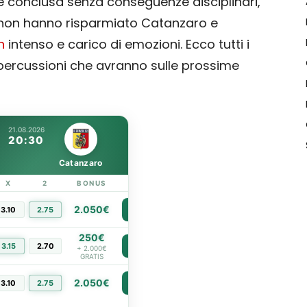
 è conclusa senza conseguenze disciplinari,
 non hanno risparmiato Catanzaro e
h
intenso e carico di emozioni. Ecco tutti i
e ripercussioni che avranno sulle prossime
21.08.2026
20:30
Catanzaro
X
2
BONUS
LINK
2.050€
3.10
2.75
PIÙ INFO
250€
3.15
2.70
PIÙ INFO
+ 2.000€
GRATIS
2.050€
3.10
2.75
PIÙ INFO