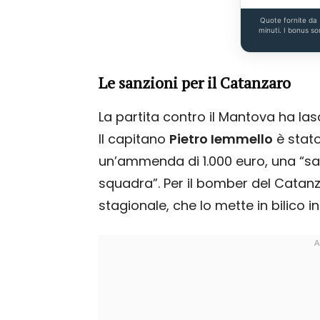
Quote fornite da
minuti. I bonus so
Le sanzioni per il Catanzaro
La partita contro il Mantova ha lasci
Il capitano
Pietro Iemmello
è stato
un’ammenda di 1.000 euro, una “s
squadra”. Per il bomber del Catan
stagionale, che lo mette in bilico i