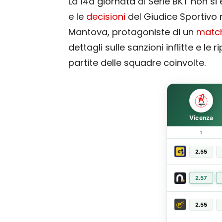
La 14a giornata di Serie BKT non si
e le
decisioni
del Giudice Sportivo
Mantova, protagoniste di un
matc
dettagli sulle sanzioni inflitte e l
partite delle squadre coinvolte.
Vicenza
1
2.55
2.57
2.55