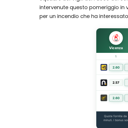
intervenute questo pomeriggio in via
per un incendio che ha interessato 
Vicenza
1
2.60
2.57
2.60
Quote fornite da
minuti. I bonus so