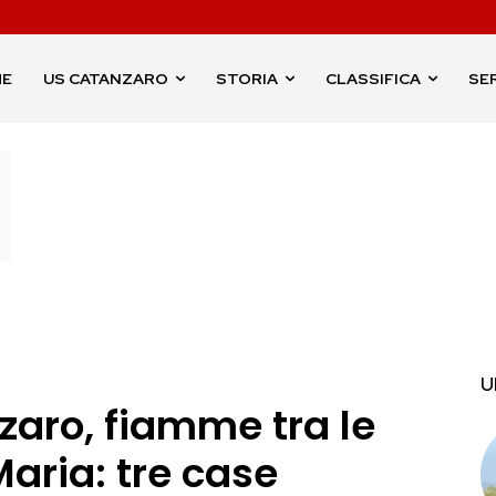
ME
US CATANZARO
STORIA
CLASSIFICA
SER
U
zaro, fiamme tra le
Maria: tre case