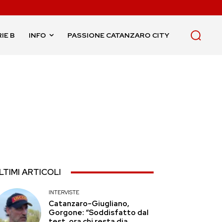
IE B
INFO
PASSIONE CATANZARO CITY
LTIMI ARTICOLI
INTERVISTE
Catanzaro-Giugliano,
Gorgone: “Soddisfatto dal
test, ora chi resta dia