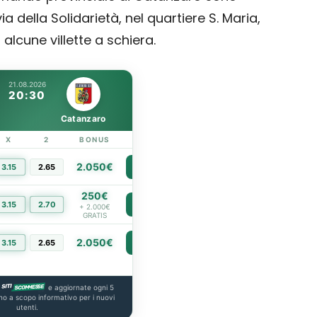
 della Solidarietà, nel quartiere S. Maria,
alcune villette a schiera.
21.08.2026
20:30
Catanzaro
X
2
BONUS
LINK
2.050€
3.15
2.65
PIÙ INFO
250€
3.15
2.70
PIÙ INFO
+ 2.000€
GRATIS
2.050€
3.15
2.65
PIÙ INFO
e aggiornate ogni 5
no a scopo informativo per i nuovi
utenti.