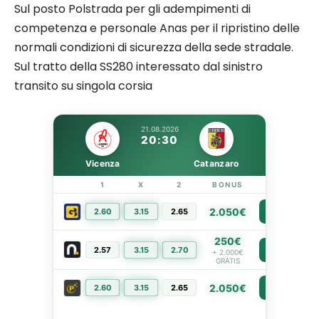
Sul posto Polstrada per gli adempimenti di
competenza e personale Anas per il ripristino delle
normali condizioni di sicurezza della sede stradale.
Sul tratto della SS280 interessato dal sinistro
transito su singola corsia
21.08.2026
20:30
Vicenza
Catanzaro
1
X
2
BONUS
LINK
2.050€
2.60
3.15
2.65
PIÙ INFO
250€
2.57
3.15
2.70
PIÙ INFO
+ 2.000€
GRATIS
2.050€
2.60
3.15
2.65
PIÙ INFO