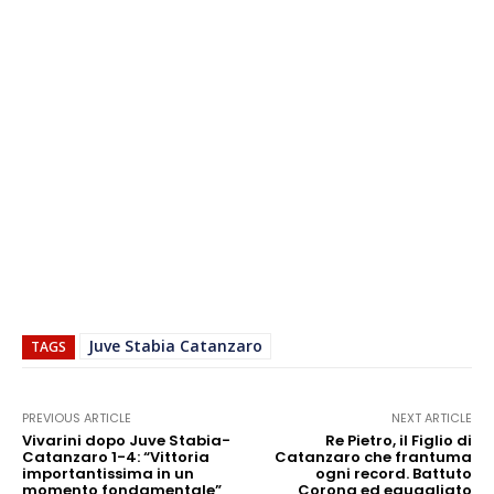
Juve Stabia Catanzaro
TAGS
PREVIOUS ARTICLE
NEXT ARTICLE
Vivarini dopo Juve Stabia-
Re Pietro, il Figlio di
Catanzaro 1-4: “Vittoria
Catanzaro che frantuma
importantissima in un
ogni record. Battuto
momento fondamentale”
Corona ed eguagliato