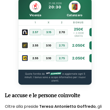
21.08.2026
20:30
Vicenza
Catanzaro
1
X
2
BONUS
LINK
250€
2.57
3.15
2.70
PIÙ INFO
+ 2.000€
GRATIS
2.050€
2.55
3.10
2.75
PIÙ INFO
2.050€
2.55
3.10
2.75
PIÙ INFO
Quote fornite da
e aggiornate ogni 5
minuti. I bonus sono a scopo informativo per i nuovi
utenti.
Le accuse e le persone coinvolte
Oltre alla preside
Teresa Antonietta Goffredo
, gli