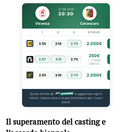
21.08.2026
20:30
Vicenza
Catanzaro
1
X
2
BONUS
LINK
2.050€
2.55
3.10
2.75
PIÙ INFO
250€
2.57
3.15
2.70
PIÙ INFO
+ 2.000€
GRATIS
2.050€
2.55
3.10
2.75
PIÙ INFO
Quote fornite da
e aggiornate ogni 5
minuti. I bonus sono a scopo informativo per i nuovi
utenti.
Il superamento del casting e