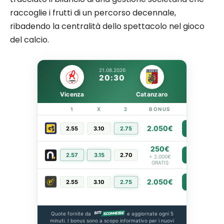
raccoglie i frutti di un percorso decennale,
ribadendo la centralità dello spettacolo nel gioco
del calcio.
21.08.2026
20:30
Vicenza
Catanzaro
1
X
2
BONUS
LINK
2.050€
2.55
3.10
2.75
PIÙ INFO
250€
2.57
3.15
2.70
PIÙ INFO
+ 2.000€
GRATIS
2.050€
2.55
3.10
2.75
PIÙ INFO
Quote fornite da
e aggiornate ogni 5
minuti. I bonus sono a scopo informativo per i nuovi