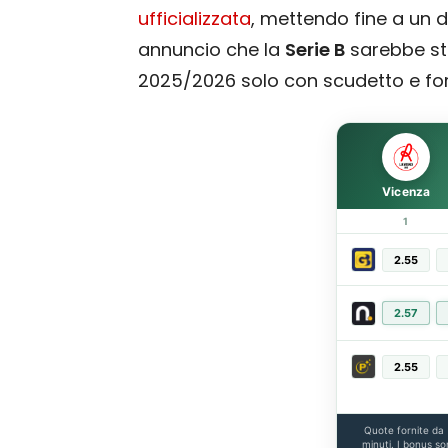
ufficializzata
, mettendo fine a un d
annuncio che la
Serie B
sarebbe s
2025/2026 solo con scudetto e fo
Vicenza
1
2.55
2.57
2.55
Quote fornite da
minuti. I bonus so