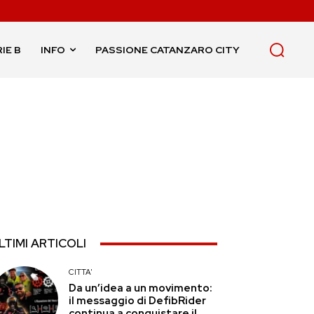
IE B
INFO
PASSIONE CATANZARO CITY
LTIMI ARTICOLI
CITTA'
Da un’idea a un movimento:
il messaggio di DefibRider
continua a conquistare il