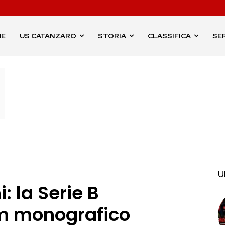
ME
US CATANZARO
STORIA
CLASSIFICA
SER
U
: la Serie B
um monografico