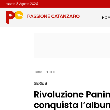
sabato 8 Agosto 2026
HO
Home
SERIE B
SERIE B
Rivoluzione Panini
conquista l’alb