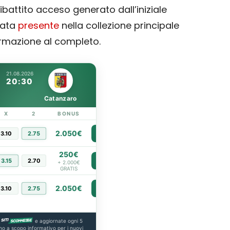
ibattito acceso generato dall’iniziale
tata
presente
nella collezione principale
rmazione al completo.
21.08.2026
20:30
Catanzaro
X
2
BONUS
LINK
2.050€
3.10
2.75
PIÙ INFO
250€
3.15
2.70
PIÙ INFO
+ 2.000€
GRATIS
2.050€
3.10
2.75
PIÙ INFO
e aggiornate ogni 5
no a scopo informativo per i nuovi