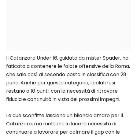
Il Catanzaro Under 16, guidato da mister Spader, ha
faticato a contenere le folate offensive della Roma,
che sale così al secondo posto in classifica con 28
punti. Anche per questa categoria, i calabresi
restano a 10 punti, con la necessità di ritrovare
fiducia e continuità in vista dei prossimi impegni.
Le due sconfitte lasciano un bilancio amaro per il
Catanzaro, ma mettono in luce la necessità di
continuare a lavorare per colmare il gap con le