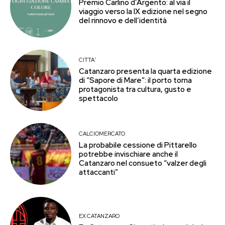
Premio Carlino d’Argento: al via il
viaggio verso la IX edizione nel segno
del rinnovo e dell’identità
CITTA'
Catanzaro presenta la quarta edizione
di “Sapore di Mare”: il porto torna
protagonista tra cultura, gusto e
spettacolo
CALCIOMERCATO
La probabile cessione di Pittarello
potrebbe invischiare anche il
Catanzaro nel consueto “valzer degli
attaccanti”
EX CATANZARO