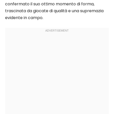
confermato il suo ottimo momento di forma,
trascinata da giocate di qualità e una supremazia
evidente in campo.