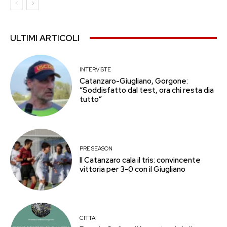
ULTIMI ARTICOLI
INTERVISTE
Catanzaro-Giugliano, Gorgone:
“Soddisfatto dal test, ora chi resta dia
tutto”
PRE SEASON
Il Catanzaro cala il tris: convincente
vittoria per 3-0 con il Giugliano
CITTA'