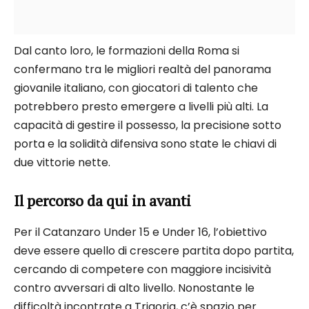
Dal canto loro, le formazioni della Roma si
confermano tra le migliori realtà del panorama
giovanile italiano, con giocatori di talento che
potrebbero presto emergere a livelli più alti. La
capacità di gestire il possesso, la precisione sotto
porta e la solidità difensiva sono state le chiavi di
due vittorie nette.
Il percorso da qui in avanti
Per il Catanzaro Under 15 e Under 16, l’obiettivo
deve essere quello di crescere partita dopo partita,
cercando di competere con maggiore incisività
contro avversari di alto livello. Nonostante le
difficoltà incontrate a Trigoria, c’è spazio per