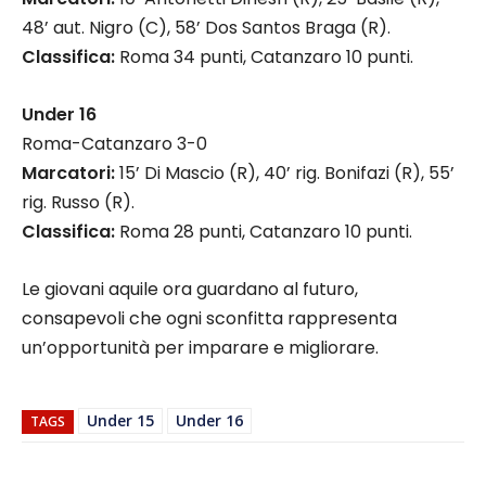
48’ aut. Nigro (C), 58’ Dos Santos Braga (R).
Classifica:
Roma 34 punti, Catanzaro 10 punti.
Under 16
Roma-Catanzaro 3-0
Marcatori:
15’ Di Mascio (R), 40’ rig. Bonifazi (R), 55’
rig. Russo (R).
Classifica:
Roma 28 punti, Catanzaro 10 punti.
Le giovani aquile ora guardano al futuro,
consapevoli che ogni sconfitta rappresenta
un’opportunità per imparare e migliorare.
Under 15
Under 16
TAGS