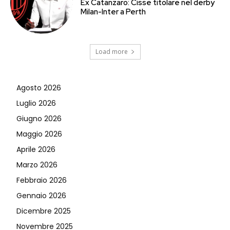
Ex Catanzaro: Cisse titolare nel derby
Milan-Inter a Perth
Load more
Agosto 2026
Luglio 2026
Giugno 2026
Maggio 2026
Aprile 2026
Marzo 2026
Febbraio 2026
Gennaio 2026
Dicembre 2025
Novembre 2025