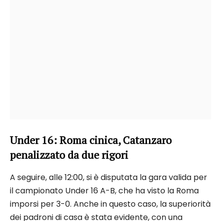
Under 16: Roma cinica, Catanzaro
penalizzato da due rigori
A seguire, alle 12:00, si è disputata la gara valida per
il campionato Under 16 A-B, che ha visto la Roma
imporsi per 3-0. Anche in questo caso, la superiorità
dei padroni di casa è stata evidente, con una