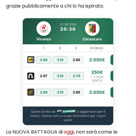
grazie pubblicamente a chi lo ha ispirato.
21.08.2026
20:30
Vicenza
Catanzaro
1
X
2
BONUS
LINK
2.050€
2.60
3.15
2.65
PIÙ INFO
250€
2.57
3.15
2.70
PIÙ INFO
+ 2.000€
GRATIS
2.050€
2.60
3.15
2.65
PIÙ INFO
Quote fornite da
e aggiornate ogni 5
minuti. I bonus sono a scopo informativo per i nuovi
utenti.
La NUOVA BATTAGLIA di
oggi
, non sarà come le