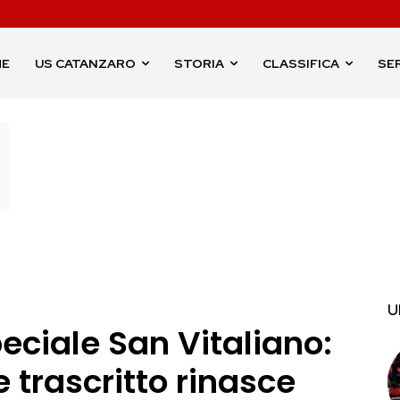
ME
US CATANZARO
STORIA
CLASSIFICA
SER
U
speciale San Vitaliano:
e trascritto rinasce