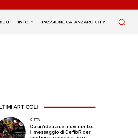
IE B
INFO
PASSIONE CATANZARO CITY
LTIMI ARTICOLI
CITTA'
Da un’idea a un movimento:
il messaggio di DefibRider
continua a conquistare il