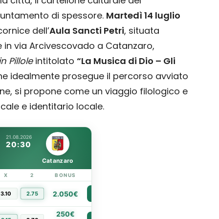
 città, il cartellone culturale del
ppuntamento di spessore.
Martedì 14 luglio
cornice dell’
Aula Sancti Petri
, situata
le in via Arcivescovado a Catanzaro,
in Pillole
intitolato
“La Musica di Dio – Gli
 che idealmente prosegue il percorso avviato
ne, si propone come un viaggio filologico e
ale e identitario locale.
21.08.2026
20:30
Catanzaro
X
2
BONUS
LINK
2.050€
3.10
2.75
PIÙ INFO
250€