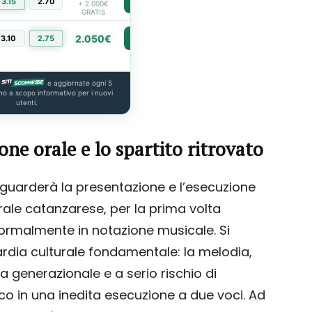
3.15
2.70
PIÙ INFO
+ 2.000€
GRATIS
2.050€
3.10
2.75
PIÙ INFO
e aggiornate ogni 5
no a scopo informativo per i nuovi
utenti.
one orale e lo spartito ritrovato
iguarderà la presentazione e l’esecuzione
orale catanzarese, per la prima volta
 formalmente in notazione musicale. Si
ardia culturale fondamentale: la melodia,
 generazionale e a serio rischio di
lico in una inedita esecuzione a due voci. Ad