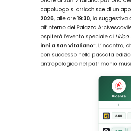
onore di San Vitaliano, patrono della
capoluogo si arricchisce di un a
2026
, alle ore
19:30
, la suggestiva 
all’interno del Palazzo Arcivescovi
ospiterà l’evento speciale di
Lirica 
inni a San Vitaliano”
. L’incontro,
con successo nella passata edizio
antropologico nel patrimonio music
Vicenza
1
2.55