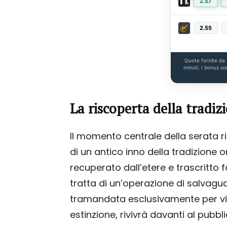
2.57
2.55
Quote fornite da
minuti. I bonus so
La riscoperta della tradizi
Il momento centrale della serata r
di un antico inno della tradizione 
recuperato dall’etere e trascritto
tratta di un’operazione di salvagu
tramandata esclusivamente per via
estinzione, rivivrà davanti al pubb