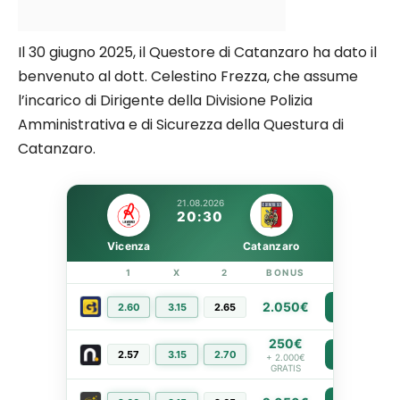
Il 30 giugno 2025, il Questore di Catanzaro ha dato il
benvenuto al dott. Celestino Frezza, che assume
l’incarico di Dirigente della Divisione Polizia
Amministrativa e di Sicurezza della Questura di
Catanzaro.
21.08.2026
20:30
Vicenza
Catanzaro
1
X
2
BONUS
LINK
2.050€
2.60
3.15
2.65
PIÙ INFO
250€
2.57
3.15
2.70
PIÙ INFO
+ 2.000€
GRATIS