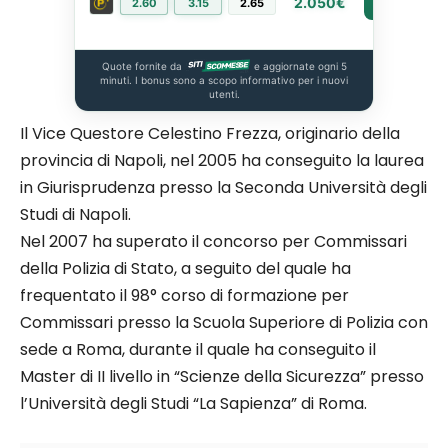
2.050€
2.60
3.15
2.65
PIÙ INFO
Quote fornite da
e aggiornate ogni 5
minuti. I bonus sono a scopo informativo per i nuovi
utenti.
Il Vice Questore Celestino Frezza, originario della
provincia di Napoli, nel 2005 ha conseguito la laurea
in Giurisprudenza presso la Seconda Università degli
Studi di Napoli.
Nel 2007 ha superato il concorso per Commissari
della Polizia di Stato, a seguito del quale ha
frequentato il 98° corso di formazione per
Commissari presso la Scuola Superiore di Polizia con
sede a Roma, durante il quale ha conseguito il
Master di II livello in “Scienze della Sicurezza” presso
l’Università degli Studi “La Sapienza” di Roma.